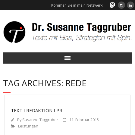
Kommen Sie in mein Netzwerk!
Start
TAG ARCHIVES:
REDE
Leistungen
Wunschkunden
TEXT I REDAKTION I PR
Über mich
By
Susanne Taggruber
11. Februar 2015
Leistungen
Referenzen