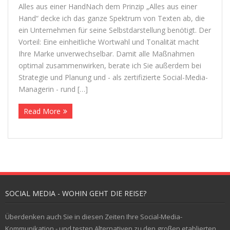
Alles aus einer Hand­Nach dem Prin­zip „Alles aus einer
Hand“ decke ich das ganze Spek­trum von Tex­ten ab, die
Kontakt
ein Unter­neh­men für seine Selbst­dar­stel­lung benö­tigt. Der
Vor­teil: Eine ein­heit­li­che Wort­wahl und Tona­li­tät macht
Ihre Marke unver­wech­sel­bar. Damit alle Maß­nah­men
opti­mal zusam­men­wir­ken, berate ich Sie außer­dem bei
Stra­te­gie und Pla­nung und - als zer­ti­fi­zierte Social-Media-
Mana­ge­rin - rund […]
Read More
SOCIAL MEDIA - WOHIN GEHT DIE REISE?
Überdenken auch Sie in diesen Zeiten Ihre Social-Media-
Kommunikation - und testen Alternativen zu den großen etablierten