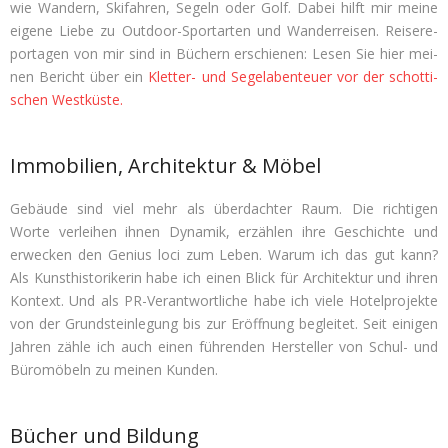
wie Wan­dern, Ski­fah­ren, Segeln oder Golf. Dabei hilft mir meine
eigene Liebe zu Out­door-Sport­ar­ten und Wan­der­rei­sen. Rei­se­re­
por­ta­gen von mir sind in Büchern erschie­nen: Lesen Sie hier mei­
nen Bericht über ein
Klet­ter- und Segel­aben­teuer vor der schot­ti­
schen Westküste.
Immobilien, Architektur & Möbel
Gebäude sind viel mehr als über­dach­ter Raum. Die rich­ti­gen
Worte ver­lei­hen ihnen Dyna­mik, erzäh­len ihre Geschichte und
erwe­cken den Genius loci zum Leben. Warum ich das gut kann?
Als Kunst­his­to­ri­ke­rin habe ich einen Blick für Archi­tek­tur und ihren
Kon­text. Und als PR-Ver­ant­wort­li­che habe ich viele Hotel­pro­jekte
von der Grund­stein­le­gung bis zur Eröff­nung beglei­tet. Seit eini­gen
Jah­ren zähle ich auch einen füh­ren­den Her­stel­ler von Schul- und
Büro­mö­beln zu mei­nen Kunden.
Bücher und Bildung