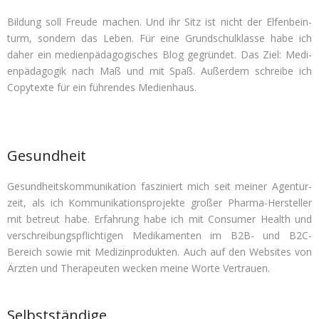
Bil­dung soll Freude machen. Und ihr Sitz ist nicht der Elfen­bein­
turm, son­dern das Leben. Für eine Grund­schul­klasse habe ich
daher ein medi­en­päd­ago­gi­sches Blog gegrün­det. Das Ziel: Medi­
en­päd­ago­gik nach Maß und mit Spaß. Außer­dem schreibe ich
Copy­texte für ein füh­ren­des Medienhaus.
Gesundheit
Gesund­heits­kom­mu­ni­ka­tion fas­zi­niert mich seit mei­ner Agen­tur­
zeit, als ich Kom­mu­ni­ka­ti­ons­pro­jekte gro­ßer Pharma-Her­stel­ler
mit betreut habe. Erfah­rung habe ich mit Con­su­mer Health und
ver­schrei­bungs­pflich­ti­gen Medi­ka­men­ten im B2B- und B2C-
Bereich sowie mit Medi­zin­pro­duk­ten. Auch auf den Web­sites von
Ärz­ten und The­ra­peu­ten wecken meine Worte Vertrauen.
Selbstständige