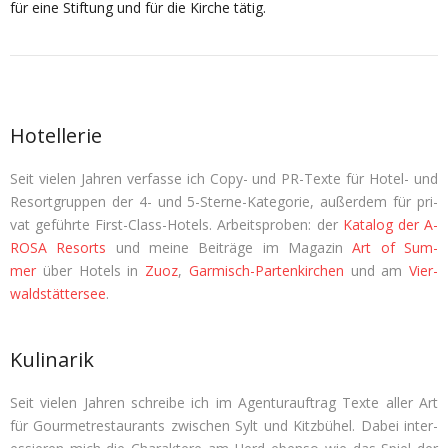
für eine Stiftung und für die Kirche tätig.
Hotellerie
Seit vie­len Jah­ren ver­fasse ich Copy- und PR-Texte für Hotel- und
Resort­grup­pen der 4- und 5-Sterne-Kate­go­rie, außer­dem für pri­
vat geführte First-Class-Hotels. Arbeits­pro­ben: der
Kata­log der A-
ROSA Resorts
und meine Bei­träge im Maga­zin
Art of Sum­
mer
über Hotels in
Zuoz
,
Gar­misch-Par­ten­kir­chen
und am
Vier­
wald­stät­ter­see
.
Kulinarik
Seit vie­len Jah­ren schreibe ich im Agen­tur­auf­trag Texte aller Art
für Gour­met­re­stau­rants zwi­schen Sylt und Kitz­bü­hel. Dabei inter­