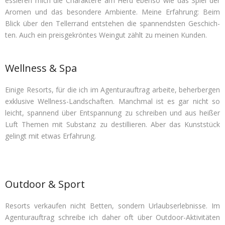
es­sie­ren mich die Cha­rak­tere am Herd ebenso wie das Spiel der
Aro­men und das beson­dere Ambi­ente. Meine Erfah­rung: Beim
Blick über den Tel­ler­rand ent­ste­hen die span­nends­ten Geschich­
ten. Auch ein preis­ge­krön­tes Wein­gut zählt zu mei­nen Kunden.
Wellness & Spa
Einige Resorts, für die ich im Agen­tur­auf­trag arbeite, beher­ber­gen
exklu­sive Well­ness-Land­schaf­ten. Manch­mal ist es gar nicht so
leicht, span­nend über Ent­span­nung zu schrei­ben und aus hei­ßer
Luft The­men mit Sub­stanz zu destil­lie­ren. Aber das Kunst­stück
gelingt mit etwas Erfahrung.
Outdoor & Sport
Resorts ver­kau­fen nicht Bet­ten, son­dern Urlaubs­er­leb­nisse. Im
Agen­tur­auf­trag schreibe ich daher oft über Out­door-Akti­vi­tä­ten