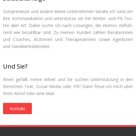
Solo­pre­neure und andere kleine Unter­neh­men berate ich rund um
ihre Kom­mu­ni­ka­tion und unter­stütze sie mit Werbe- und PR-Tex­
ten aller Art. Dabei suche ich nach Lösun­gen, die ebenso ziel­füh­
rend wie bezahl­bar sind. Zu mei­nen Kun­den zäh­len Bera­te­rin­nen
und Coa­ches, Ärz­tin­nen und The­ra­peu­tin­nen sowie Agen­tu­ren
und Handwerksbetriebe.
Und Sie?
Ihnen gefällt meine Arbeit und Sie suchen Unter­stüt­zung in den
Berei­chen Text, Social Media oder PR? Dann freue ich mich über
Ihren Anruf oder eine Mail.
Kon­takt