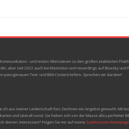
ommunikation - und testen Alternativen zu den großen etablierten Plattfo
dIn, aber seit 2022 auch bei Mastodon und neuerdings auf Bluesky und Pix
hnen passgenauen Text- und Bild-Content liefern. Sprechen wir darüber!
e ich aus meiner Leidenschaft fürs Zeichnen ein Angebot gemacht. Mit lei
ßkarten und überall sonst. Sie heben sich von der Masse allzu perfekter B
ch dienen. Interessiert? Folgen Sie mir auf meine
Sudelsurium-Homepage