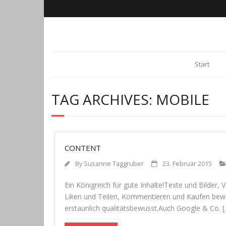
Start
TAG ARCHIVES:
MOBILE
CONTENT
By
Susanne Taggruber
23. Februar 2015
Ein König­reich für gute Inhalte!Texte und Bil­der, 
Liken und Tei­len, Kom­men­tie­ren und Kau­fen bewe­
erstaun­lich qualitätsbewusst.Auch Google & Co. [