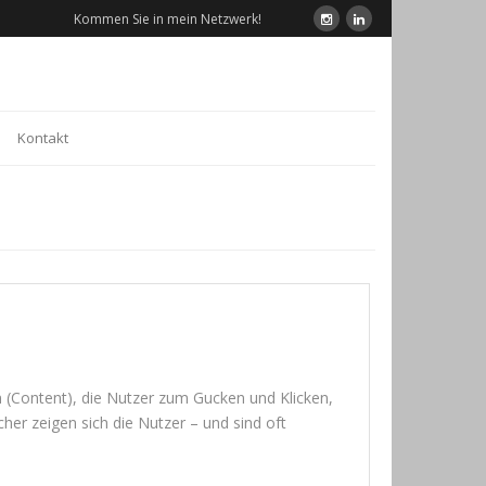
Kommen Sie in mein Netzwerk!
Kontakt
en (Con­tent), die Nut­zer zum Gucken und Kli­cken,
cher zei­gen sich die Nut­zer – und sind oft