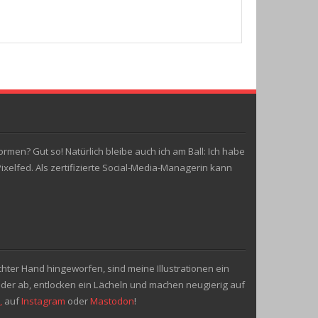
rmen? Gut so! Natürlich bleibe auch ich am Ball: Ich habe
elfed. Als zertifizierte Social-Media-Managerin kann
chter Hand hingeworfen, sind meine Illustrationen ein
ilder ab, entlocken ein Lächeln und machen neugierig auf
,
auf
Instagram
oder
Mastodon
!