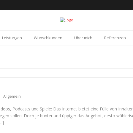
Leistungen
Wunschkunden
Über mich
Referenzen
Allgemein
Videos, Pod­casts und Spiele: Das Inter­net bie­tet eine Fülle von Inhal­t
gen sol­len. Doch je bun­ter und üppi­ger das Ange­bot, desto wäh­le­ri­s
…]