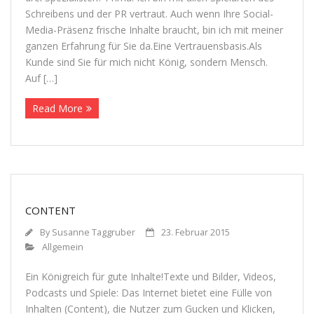
Schrei­bens und der PR ver­traut. Auch wenn Ihre Social-
Media-Prä­­senz fri­sche Inhalte braucht, bin ich mit mei­ner
gan­zen Erfah­rung für Sie da.Eine Vertrauensbasis.Als
Kunde sind Sie für mich nicht König, son­dern Mensch.
Auf […]
Read More
CONTENT
By
Susanne Taggruber
23. Februar 2015
Allgemein
Ein König­reich für gute Inhalte!Texte und Bil­der, Videos,
Pod­casts und Spiele: Das Inter­net bie­tet eine Fülle von
Inhal­ten (Con­tent), die Nut­zer zum Gucken und Kli­cken,