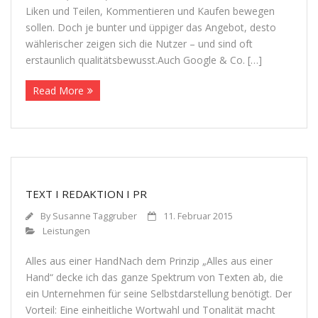
Liken und Tei­len, Kom­men­tie­ren und Kau­fen bewe­gen
sol­len. Doch je bun­ter und üppi­ger das Ange­bot, desto
wäh­le­ri­scher zei­gen sich die Nut­zer – und sind oft
erstaun­lich qualitätsbewusst.Auch Google & Co. […]
Read More
TEXT I REDAKTION I PR
By
Susanne Taggruber
11. Februar 2015
Leistungen
Alles aus einer Hand­Nach dem Prin­zip „Alles aus einer
Hand“ decke ich das ganze Spek­trum von Tex­ten ab, die
ein Unter­neh­men für seine Selbst­dar­stel­lung benö­tigt. Der
Vor­teil: Eine ein­heit­li­che Wort­wahl und Tona­li­tät macht