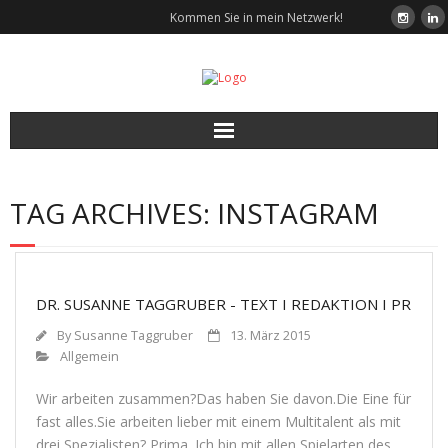
Kommen Sie in mein Netzwerk!
Start
TAG ARCHIVES:
INSTAGRAM
Leistungen
Wunschkunden
DR. SUSANNE TAGGRUBER - TEXT I REDAKTION I PR
Über mich
By
Susanne Taggruber
13. März 2015
Allgemein
Referenzen
Wir arbei­ten zusammen?Das haben Sie davon.Die Eine für
fast alles.Sie arbei­ten lie­ber mit einem Mul­ti­ta­lent als mit
Kontakt
drei Spe­zia­lis­ten? Prima. Ich bin mit allen Spiel­ar­ten des