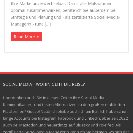
Ihre Marke unver­wech­sel­bar. Damit alle Maß­nah­men
opti­mal zusam­men­wir­ken, berate ich Sie außer­dem bei
Stra­te­gie und Pla­nung und - als zer­ti­fi­zierte Social-Media-
Mana­ge­rin - rund […]
Read More
SOCIAL MEDIA - WOHIN GEHT DIE REISE?
Überdenken auch Sie in diesen Zeiten Ihre Social-Media-
Kommunikation - und testen Alternativen zu den großen etablierten
Plattformen? Gut so! Natürlich bleibe auch ich am Ball: Ich habe schon
lange Accounts bei Instagram, Facebook und LinkedIn, aber seit 2022
auch bei Mastodon und neuerdings auf Bluesky und Pixelfed. Als
zertifizierte Social-Media-Managerin kann ich Sie beraten, wo sich der