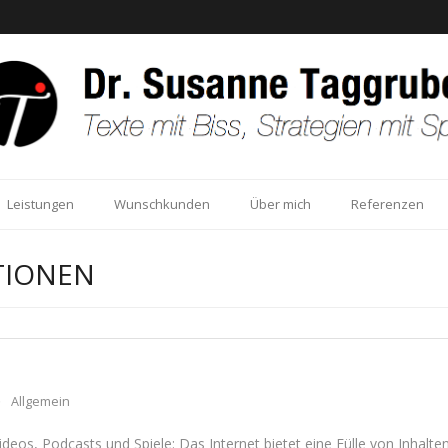
Leistungen
Wunschkunden
Über mich
Referenzen
TIONEN
Allgemein
Videos, Pod­casts und Spiele: Das Inter­net bie­tet eine Fülle von Inhal­t