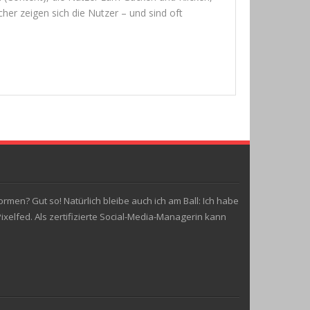
cher zei­gen sich die Nut­zer – und sind oft
rmen? Gut so! Natürlich bleibe auch ich am Ball: Ich habe
elfed. Als zertifizierte Social-Media-Managerin kann