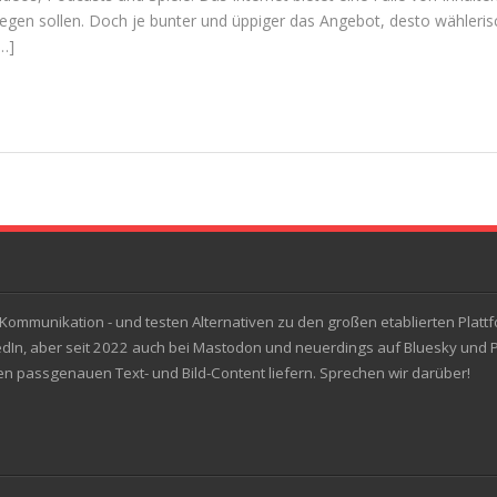
gen sol­len. Doch je bun­ter und üppi­ger das Ange­bot, desto wäh­le­ri­s
…]
ommunikation - und testen Alternativen zu den großen etablierten Plattfo
dIn, aber seit 2022 auch bei Mastodon und neuerdings auf Bluesky und Pix
hnen passgenauen Text- und Bild-Content liefern. Sprechen wir darüber!