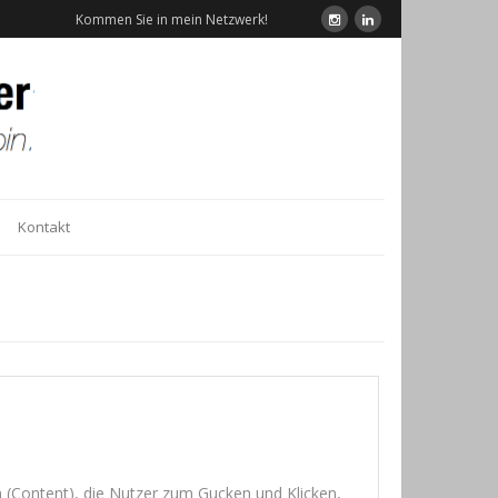
Kommen Sie in mein Netzwerk!
Kontakt
en (Con­tent), die Nut­zer zum Gucken und Kli­cken,