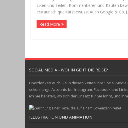
Liken und Tei­len, Kom­men­tie­ren und Kau­fen bewe­
erstaun­lich qualitätsbewusst.Auch Google & Co. [
Read More
SOCIAL MEDIA - WOHIN GEHT DIE REISE?
Überdenken auch Sie in diesen Zeiten Ihre Social-Media-K
schon lange Accounts bei Instagram, Facebook und Linke
ich Sie beraten, wo sich der Einsatz für Sie lohnt, und I
ILLUSTRATION UND ANIMATION