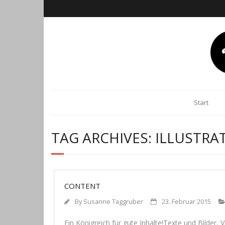
Start
TAG ARCHIVES:
ILLUSTRA
CONTENT
By
Susanne Taggruber
23. Februar 2015
Ein König­reich für gute Inhalte!Texte und Bil­der, 