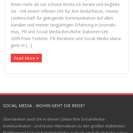
Ihnen mehr als nur schöne Worte.Ich berate und begleite
Sie - mit einem offe­nen Ohr für Ihre Bedürf­nisse, mei­ner
Kontakt
Lei­den­schaft für gelin­gende Kom­mu­ni­ka­tion auf allen
Kanä­len und mei­ner lang­jäh­ri­gen Erfah­rung in Jour­na­lis­
mus, PR und Social Media.Berufliche Stationen:Seit
2009:Freie Tex­te­rin, PR-Bera­te­rin und Social Media Mana­
ge­rin in […]
Read More
SOCIAL MEDIA - WOHIN GEHT DIE REISE?
Überdenken auch Sie in diesen Zeiten Ihre Social-Media-
Kommunikation - und testen Alternativen zu den großen etablierten
Plattformen? Gut so! Natürlich bleibe auch ich am Ball: Ich habe schon