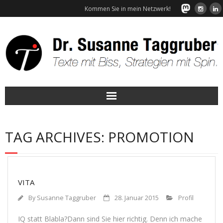
Kommen Sie in mein Netzwerk!
Start
TAG ARCHIVES:
PROMOTION
Leistungen
Wunschkunden
VITA
Über mich
By
Susanne Taggruber
28. Januar 2015
Profil
Referenzen
IQ statt Blabla?Dann sind Sie hier rich­tig. Denn ich mache